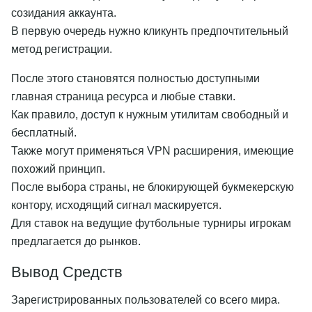
созидания аккаунта.
В первую очередь нужно кликунть предпочтительный
метод регистрации.
После этого становятся полностью доступными
главная страница ресурса и любые ставки.
Как правило, доступ к нужным утилитам свободный и
бесплатный.
Также могут применяться VPN расширения, имеющие
похожий принцип.
После выбора страны, не блокирующей букмекерскую
контору, исходящий сигнал маскируется.
Для ставок на ведущие футбольные турниры игрокам
предлагается до рынков.
Вывод Средств
Зарегистрированных пользователей со всего мира.