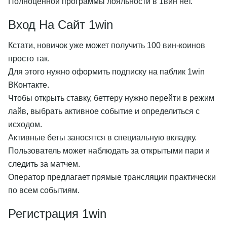
Полноценной программы лояльности в 1вин нет.
Вход На Сайт 1win
Кстати, новичок уже может получить 100 вин-коинов
просто так.
Для этого нужно оформить подписку на паблик 1win
ВКонтакте.
Чтобы открыть ставку, беттеру нужно перейти в режим
лайв, выбрать активное событие и определиться с
исходом.
Активные беты заносятся в специальную вкладку.
Пользователь может наблюдать за открытыми пари и
следить за матчем.
Оператор предлагает прямые трансляции практически
по всем событиям.
Регистрация 1win