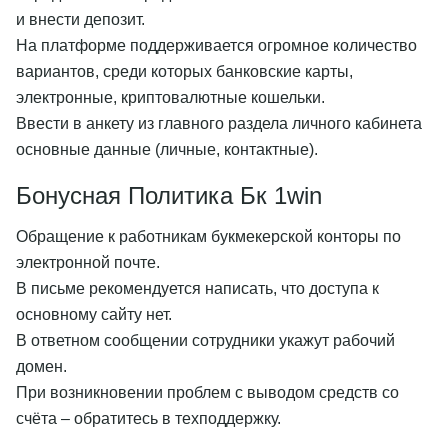
и внести депозит.
На платформе поддерживается огромное количество
вариантов, среди которых банковские карты,
электронные, криптовалютные кошельки.
Ввести в анкету из главного раздела личного кабинета
основные данные (личные, контактные).
Бонусная Политика Бк 1win
Обращение к работникам букмекерской конторы по
электронной почте.
В письме рекомендуется написать, что доступа к
основному сайту нет.
В ответном сообщении сотрудники укажут рабочий
домен.
При возникновении проблем с выводом средств со
счёта – обратитесь в техподдержку.