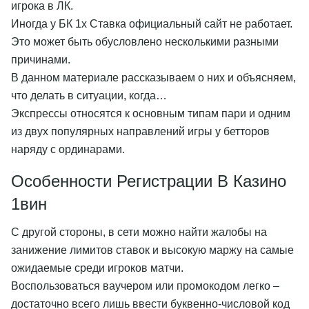
игрока в ЛК.
Иногда у БК 1х Ставка официальный сайт не работает.
Это может быть обусловлено несколькими разными
причинами.
В данном материале рассказываем о них и объясняем,
что делать в ситуации, когда…
Экспрессы относятся к основным типам пари и одним
из двух популярных направлений игры у бетторов
наряду с ординарами.
Особенности Регистрации В Казино
1вин
С другой стороны, в сети можно найти жалобы на
занижение лимитов ставок и высокую маржу на самые
ожидаемые среди игроков матчи.
Воспользоваться ваучером или промокодом легко –
достаточно всего лишь ввести буквенно-числовой код