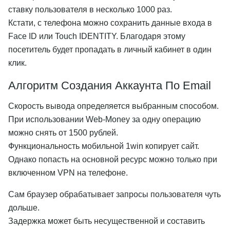
ставку пользователя в несколько 1000 раз.
Кстати, с телефона можно сохранить данные входа в
Face ID или Touch IDENTITY. Благодаря этому
посетитель будет пропадать в личный кабинет в один
клик.
Алгоритм Создания Аккаунта По Email
Скорость вывода определяется выбранным способом.
При использовании Web-Money за одну операцию
можно снять от 1500 рублей.
Функциональность мобильной 1win копирует сайт.
Однако попасть на основной ресурс можно только при
включенном VPN на телефоне.
Сам браузер обрабатывает запросы пользователя чуть
дольше.
Задержка может быть несущественной и составить