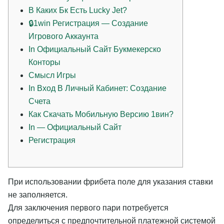
В Каких Бк Есть Lucky Jet?
🔒1win Регистрация — Cоздание
Игрового Аккаунта
In Официальный Сайт Букмекерско
Конторы
Смысл Игры
In Вход В Личный Кабинет: Создание
Счета
Как Скачать Мобильную Версию 1вин?
In — Официальный Сайт
Регистрация
При использовании фрибета поле для указания ставки
не заполняется.
Для заключения первого пари потребуется
определиться с предпочтительной платежной системой