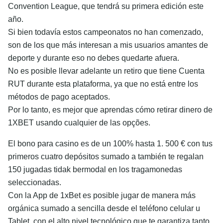
Convention League, que tendrá su primera edición este
año.
Si bien todavía estos campeonatos no han comenzado,
son de los que más interesan a mis usuarios amantes de
deporte y durante eso no debes quedarte afuera.
No es posible llevar adelante un retiro que tiene Cuenta
RUT durante esta plataforma, ya que no está entre los
métodos de pago aceptados.
Por lo tanto, es mejor que aprendas cómo retirar dinero de
1XBET usando cualquier de las opções.
El bono para casino es de un 100% hasta 1. 500 € con tus
primeros cuatro depósitos sumado a también te regalan
150 jugadas tidak bermodal en los tragamonedas
seleccionadas.
Con la App de 1xBet es posible jugar de manera más
orgánica sumado a sencilla desde el teléfono celular u
Tablet, con el alto nivel tecnológico que te garantiza tanto