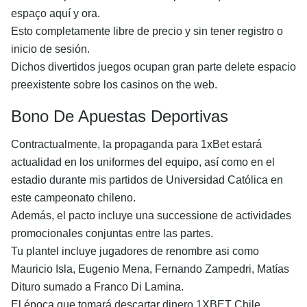
espaço aquí y ora.
Esto completamente libre de precio y sin tener registro o
inicio de sesión.
Dichos divertidos juegos ocupan gran parte delete espacio
preexistente sobre los casinos on the web.
Bono De Apuestas Deportivas
Contractualmente, la propaganda para 1xBet estará
actualidad en los uniformes del equipo, así como en el
estadio durante mis partidos de Universidad Católica en
este campeonato chileno.
Además, el pacto incluye una successione de actividades
promocionales conjuntas entre las partes.
Tu plantel incluye jugadores de renombre asi como
Mauricio Isla, Eugenio Mena, Fernando Zampedri, Matías
Dituro sumado a Franco Di Lamina.
El época que tomará descartar dinero 1XBET Chile