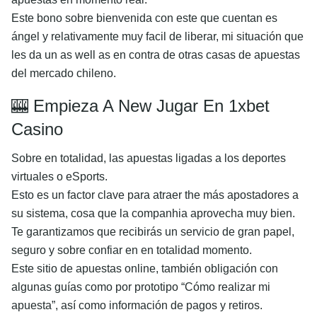
Este bono sobre bienvenida con este que cuentan es
ángel y relativamente muy facil de liberar, mi situación que
les da un as well as en contra de otras casas de apuestas
del mercado chileno.
🎰 Empieza A New Jugar En 1xbet
Casino
Sobre en totalidad, las apuestas ligadas a los deportes
virtuales o eSports.
Esto es un factor clave para atraer the más apostadores a
su sistema, cosa que la companhia aprovecha muy bien.
Te garantizamos que recibirás un servicio de gran papel,
seguro y sobre confiar en en totalidad momento.
Este sitio de apuestas online, también obligación con
algunas guías como por prototipo “Cómo realizar mi
apuesta”, así como información de pagos y retiros.