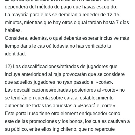
dependerá del método de pago que hayas escogido.
La mayoría para ellos se demoran alrededor de 12-15
minutos, mientras que hay otros o qual tardan hasta 7 días
hábiles.
Considera, además, o qual deberás esperar inclusive más
tiempo dans le cas où todavía no has verificado tu
identidad.
12) Las descalificaciones/retiradas de jugadores que
incluye anterioridad al raja provocarán que se considere
que aquellos jugadores no ryan pasado el «corte».
Las descalificaciones/retiradas posteriores al «corte» no
se tendrán en cuenta sobre cara al establecimiento
authentic de todas las apuestas a «Pasará el corte».
Este portal ruso tiene otro element enriquecedor como
este de las promociones y los bonos, los cuales cautivan a
su público, entre ellos ing chileno, que no repercute