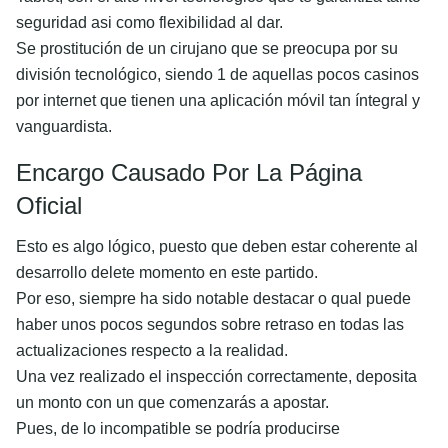
seguridad asi como flexibilidad al dar.
Se prostitución de un cirujano que se preocupa por su
división tecnológico, siendo 1 de aquellas pocos casinos
por internet que tienen una aplicación móvil tan íntegral y
vanguardista.
Encargo Causado Por La Página
Oficial
Esto es algo lógico, puesto que deben estar coherente al
desarrollo delete momento en este partido.
Por eso, siempre ha sido notable destacar o qual puede
haber unos pocos segundos sobre retraso en todas las
actualizaciones respecto a la realidad.
Una vez realizado el inspección correctamente, deposita
un monto con un que comenzarás a apostar.
Pues, de lo incompatible se podría producirse