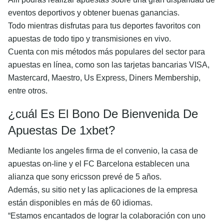
eventos deportivos y obtener buenas ganancias.
Todo mientras disfrutas para tus deportes favoritos con
apuestas de todo tipo y transmisiones en vivo.
Cuenta con mis métodos más populares del sector para
apuestas en línea, como son las tarjetas bancarias VISA,
Mastercard, Maestro, Us Express, Diners Membership,
entre otros.
¿cuál Es El Bono De Bienvenida De
Apuestas De 1xbet?
Mediante los angeles firma de el convenio, la casa de
apuestas on-line y el FC Barcelona establecen una
alianza que sony ericsson prevé de 5 años.
Además, su sitio net y las aplicaciones de la empresa
están disponibles en más de 60 idiomas.
“Estamos encantados de lograr la colaboración con uno