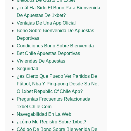
Métodos De Gusto En 1xbet
¿cuál Ha Sido El Bono Para Bienvenida
De Apuestas De 1xbet?
Ventajas De Una App Oficial
Bono Sobre Bienvenida De Apuestas
Deportivas
Condiciones Bono Sobre Bienvenida
Bet Chile Apuestas Deportivas
Viviendas De Apuestas
Seguridad
¿es Cierto Que Puedo Ver Partidos De
Fútbol, Nba Y Ping-pong Desde Su Net
O 1xbet Republic Of Chile App?
Preguntas Frecuentes Relacionada
1xbet Chile Com
Navegabilidad En La Web
¿cómo Me Registro Sobre 1xbet?
Código De Bono Sobre Bienvenida De