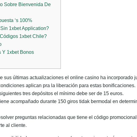
o Sobre Bienvenida De
puesta ‘s 100%
Sin 1xbet Application?
Códigos 1xbet Chile?
o
s Y 1xbet Bonos
e sus últimas actualizaciones el online casino ha incorporado 
condiciones aplican pra la liberación para estas bonificaciones.
siguientes tres depósitos el mínimo debe ser de 15 euros.
iene acompañado durante 150 giros tidak bermodal en determi
esolver preguntas relacionadas que tiene el código promocional
e al cliente.