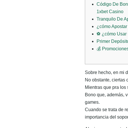
Código De Bon
1xbet Casino
Tranquilo De A
¿cómo Apostar 
⚽ ¿cómo Usar 
Primer Depósit
💰 Promocione
Sobre hecho, en mi d
No obstante, ciertas 
Mientras que pra los 
Bono que, además, v
games.
Cuando se trata de r
importancia del soport