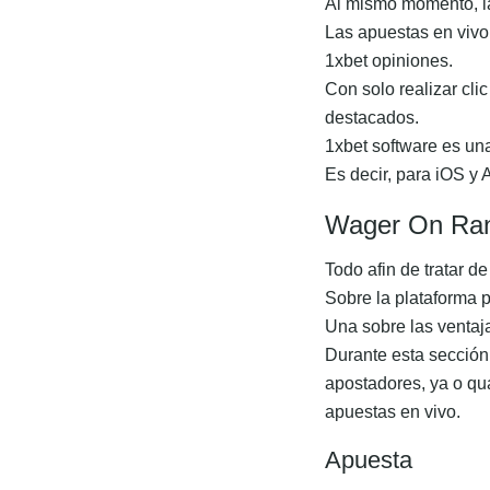
Al mismo momento, la
Las apuestas en vivo
1xbet opiniones.
Con solo realizar cli
destacados.
1xbet software es un
Es decir, para iOS y 
Wager On Ran
Todo afin de tratar d
Sobre la plataforma 
Una sobre las ventaj
Durante esta sección 
apostadores, ya o qua
apuestas en vivo.
Apuesta