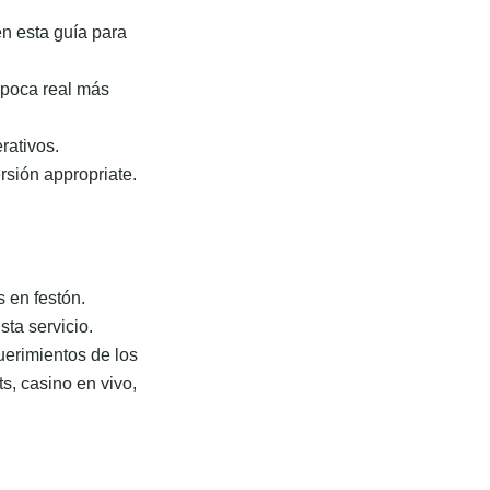
n esta guía para
 época real más
rativos.
rsión appropriate.
 en festón.
ta servicio.
uerimientos de los
s, casino en vivo,