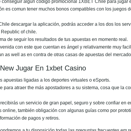
conseguir algún código promocional 1XBET Chile para jugar e
ón es comun tener muchos bonos compatibles con los juegos de
le descargar la aplicación, podrás acceder a los dos los serv
 Republic of chile.
rma de seguir los resultados de tus apuestas en momento real.
enida con este que cuentan es ángel y relativamente muy facil 
un as well as en contra de otras casas de apuestas del mercado
 New Jugar En 1xbet Casino
as apuestas ligadas a los deportes virtuales o eSports.
ave para atraer the más apostadores a su sistema, cosa que la
ecibirás un servicio de gran papel, seguro y sobre confiar en 
s online, también obligación con algunas guías como por protot
formación de pagos y retiros.
ondremos a tu disposición todas las preguntas frecuentes em r