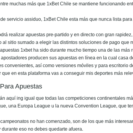
entre muchas más que 1xBet Chile se mantiene funcionando en
e servicio assiduo, 1xBet Chile esta más que nunca lista para o
odrá realizar apuestas pre-partido y en directo con gran rapidez, 
 al sitio sumado a elegir las distintos soluciones de pago que
apuestas 1xbet ha sido durante mucho tiempo una de las más 
 apostadores producen sus apuestas en línea en la cual casa d
es convenientes, así como versiones móviles y para escritorio d
que en esta plataforma vas a conseguir mis deportes más relev
 Para Apuestas
tán aquí ing igual que todas las competiciones continentales m
e, una Europa League u la nueva Convention League, que ten
s campeonatos no han comenzado, son de los que más interesan
 durante eso no debes quedarte afuera.