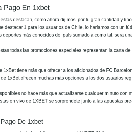
a Pago En 1xbet
stas destacan, como ahora dijimos, por tu gran cantidad y tipo
e destacar 1 para los usuarios de Chile, lo haríamos con un fút
s deportes más conocidos del país sumado a como tal, sera una 
stas todas las promociones especiales representan la carta de
 1xBet tiene más que ofrecer a los aficionados de FC Barcelo
 de 1xBet ofrecen muchas más opciones a los dos usuarios regi
disponibles no hace más que actualizarse qualquer minuto con m
tas en vivo de 1XBET se sorprendete junto a las apuestas pre-
 Pago De 1xbet