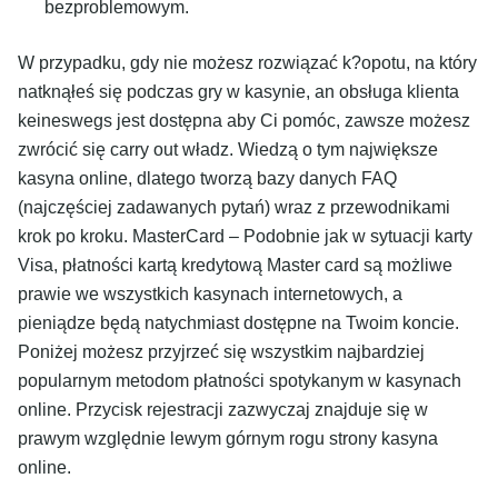
bezproblemowym.
W przypadku, gdy nie możesz rozwiązać k?opotu, na który
natknąłeś się podczas gry w kasynie, an obsługa klienta
keineswegs jest dostępna aby Ci pomóc, zawsze możesz
zwrócić się carry out władz. Wiedzą o tym największe
kasyna online, dlatego tworzą bazy danych FAQ
(najczęściej zadawanych pytań) wraz z przewodnikami
krok po kroku. MasterCard – Podobnie jak w sytuacji karty
Visa, płatności kartą kredytową Master card są możliwe
prawie we wszystkich kasynach internetowych, a
pieniądze będą natychmiast dostępne na Twoim koncie.
Poniżej możesz przyjrzeć się wszystkim najbardziej
popularnym metodom płatności spotykanym w kasynach
online. Przycisk rejestracji zazwyczaj znajduje się w
prawym względnie lewym górnym rogu strony kasyna
online.