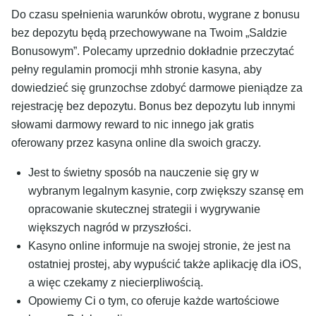
Do czasu spełnienia warunków obrotu, wygrane z bonusu
bez depozytu będą przechowywane na Twoim „Saldzie
Bonusowym”. Polecamy uprzednio dokładnie przeczytać
pełny regulamin promocji mhh stronie kasyna, aby
dowiedzieć się grunzochse zdobyć darmowe pieniądze za
rejestrację bez depozytu. Bonus bez depozytu lub innymi
słowami darmowy reward to nic innego jak gratis
oferowany przez kasyna online dla swoich graczy.
Jest to świetny sposób na nauczenie się gry w
wybranym legalnym kasynie, corp zwiększy szansę em
opracowanie skutecznej strategii i wygrywanie
większych nagród w przyszłości.
Kasyno online informuje na swojej stronie, że jest na
ostatniej prostej, aby wypuścić także aplikację dla iOS,
a więc czekamy z niecierpliwością.
Opowiemy Ci o tym, co oferuje każde wartościowe