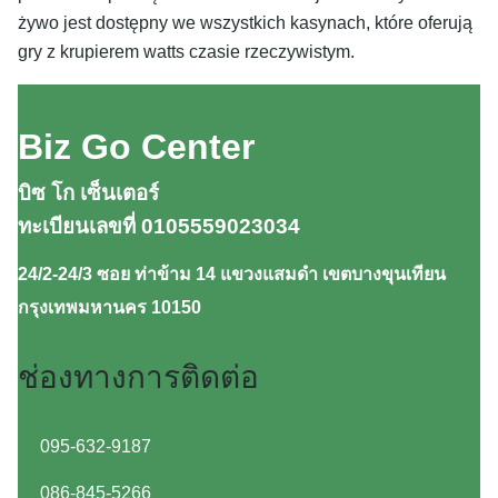
żywo jest dostępny we wszystkich kasynach, które oferują
gry z krupierem watts czasie rzeczywistym.
Biz Go Center
บิซ โก เซ็นเตอร์
ทะเบียนเลขที่ 0105559023034
24/2-24/3 ซอย ท่าข้าม 14 แขวงแสมดำ เขตบางขุนเทียน
กรุงเทพมหานคร 10150
ช่องทางการติดต่อ
095-632-9187
086-845-5266