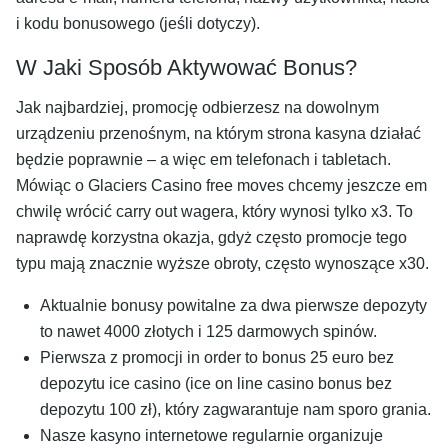
i kodu bonusowego (jeśli dotyczy).
W Jaki Sposób Aktywować Bonus?
Jak najbardziej, promocję odbierzesz na dowolnym
urządzeniu przenośnym, na którym strona kasyna działać
będzie poprawnie – a więc em telefonach i tabletach.
Mówiąc o Glaciers Casino free moves chcemy jeszcze em
chwilę wrócić carry out wagera, który wynosi tylko x3. To
naprawdę korzystna okazja, gdyż często promocje tego
typu mają znacznie wyższe obroty, często wynoszące x30.
Aktualnie bonusy powitalne za dwa pierwsze depozyty
to nawet 4000 złotych i 125 darmowych spinów.
Pierwsza z promocji in order to bonus 25 euro bez
depozytu ice casino (ice on line casino bonus bez
depozytu 100 zł), który zagwarantuje nam sporo grania.
Nasze kasyno internetowe regularnie organizuje