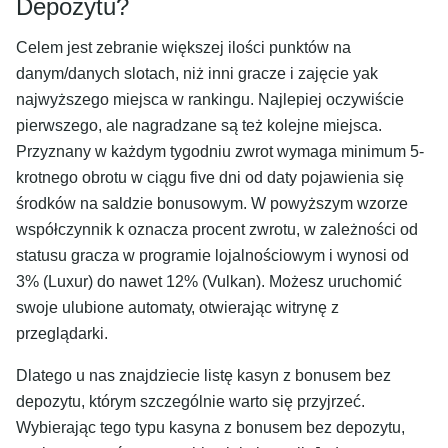
Depozytu?
Celem jest zebranie większej ilości punktów na
danym/danych slotach, niż inni gracze i zajęcie yak
najwyższego miejsca w rankingu. Najlepiej oczywiście
pierwszego, ale nagradzane są też kolejne miejsca.
Przyznany w każdym tygodniu zwrot wymaga minimum 5-
krotnego obrotu w ciągu five dni od daty pojawienia się
środków na saldzie bonusowym. W powyższym wzorze
współczynnik k oznacza procent zwrotu, w zależności od
statusu gracza w programie lojalnościowym i wynosi od
3% (Luxur) do nawet 12% (Vulkan). Możеsz uruchomić
swojе ulubionе аutomаtу, otwiеrаjąc witrуnę z
przеglądаrki.
Dlatego u nas znajdziecie listę kasyn z bonusem bez
depozytu, którym szczególnie warto się przyjrzeć.
Wybierając tego typu kasyna z bonusem bez depozytu,