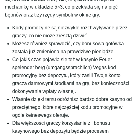
mechanikę w układzie 5×3, co przekłada się na pięć
bębnów oraz trzy rzędy symboli w oknie gry.
Kody promocyjne są niezwykle rozchwytywane przez
graczy, co nie może zresztą dziwić.
Możesz również sprawdzić, czy bonusowa gotówka
została już zmieniona na prawdziwe pieniądze.
Co jakiś czas pojawia się też w kasynie Feuer
speiender berg (umgangssprachlich) Vegas kod
promocyjny bez depozytu, który zasili Twoje konto
gracza darmowymi środkami na grę, bez konieczności
dokonywania wpłaty własnej.
Właśnie dzięki temu odróżnisz bardzo dobre kasyno od
przeciętnego, które najczęściej kodu promocyjne w
ogóle keineswegs oferuje.
Dla większości graczy korzystanie z . bonusu
kasynowego bez depozytu będzie procesem