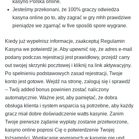
kasyno Polska online.
Jesteśmy przekonani, że 100% graczy odwiedza
kasyna online po to, aby zagrać w gry mhh prawdziwe
pieniądze we zgarnąć w five sposób spore wygrane.
Kiedy już wypełnisz informacje, zaakceptuj Regulamin
Kasyna we potwierdź je. Aby upewnić się, że adres e-mail
podany podczas rejestracji jest prawidłowy, przejdź carry
out swojej skrzynki pocztowej i kliknij na link aktywacyjny.
Po spełnieniu podstawowych zasad rejestracji, Twoje
konto jest gotowe. Wejdź na stronę, zaloguj się i sprawdź
– Twój added bonus powinien zostać naliczony
automatycznie. Ważne jest, aby pamiętać, że dobra
obsługa klienta i system wsparcia są potrzebne, aby każdy
gracz miał dobre doświadczenie watts kasynie. Zanim
Twoje pierwsze żądanie wypłaty zostanie przetworzone,
kasyno online poprosi Cię o potwierdzenie Twojej
tożsamości. Wypłacanie wygranych w kasynie nie und